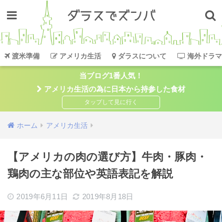
渡米準備
アメリカ生活
ダラスについて
海外ドラマ
当ブログ1番人気！
アメリカ生活の為に日本から持参した食材
ホーム
アメリカ生活
【アメリカの肉の選び方】牛肉・豚肉・
鶏肉の主な部位や英語表記を解説
2019年6月11日
2019年8月18日