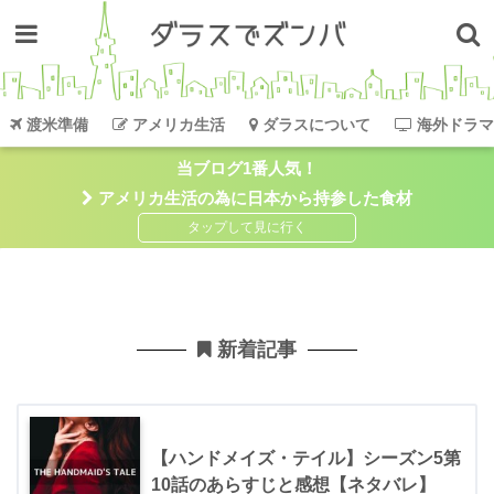
渡米準備
アメリカ生活
ダラスについて
海外ドラマ
当ブログ1番人気！
アメリカ生活の為に日本から持参した食材
新着記事
【ハンドメイズ・テイル】シーズン5第
10話のあらすじと感想【ネタバレ】