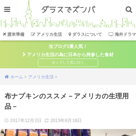
渡米準備
アメリカ生活
ダラスについて
海外ドラマ
当ブログ1番人気！
アメリカ生活の為に日本から持参した食材
ホーム
アメリカ生活
布ナプキンのススメ－アメリカの生理用
品－
2017年12月2日
2019年8月18日