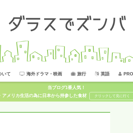
ついて
海外ドラマ・映画
旅行
英語
PRO
当ブログ1番人気！
アメリカ生活の為に日本から持参した食材