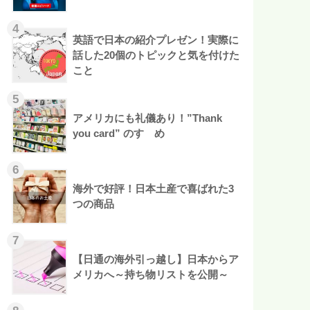
英語で日本の紹介プレゼン！実際に
話した20個のトピックと気を付けた
こと
アメリカにも礼儀あり！”Thank
you card” のすゝめ
海外で好評！日本土産で喜ばれた3
つの商品
【日通の海外引っ越し】日本からア
メリカへ～持ち物リストを公開～