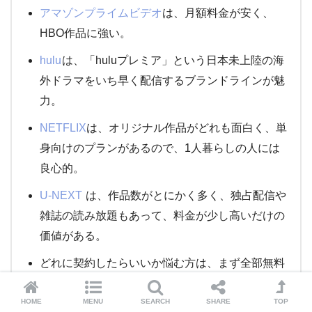
アマゾンプライムビデオ
は、月額料金が安く、
HBO作品に強い。
hulu
は、「huluプレミア」という日本未上陸の海
外ドラマをいち早く配信するブランドラインが魅
力。
NETFLIX
は、オリジナル作品がどれも面白く、単
身向けのプランがあるので、1人暮らしの人には
良心的。
U-NEXT
は、作品数がとにかく多く、独占配信や
雑誌の読み放題もあって、料金が少し高いだけの
価値がある。
どれに契約したらいいか悩む方は、まず全部無料
体験した後、定期的に契約サービスを変えていけ
HOME
MENU
SEARCH
SHARE
TOP
ば、まんべんなく全部のサービスのドラマが観ら