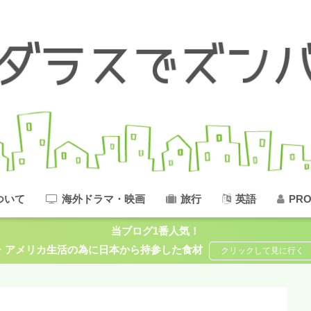
ついて
海外ドラマ・映画
旅行
英語
PRO
当ブログ1番人気！
アメリカ生活の為に日本から持参した食材