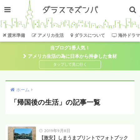
渡米準備
アメリカ生活
ダラスについて
海外ドラマ
当ブログ1番人気！
アメリカ生活の為に日本から持参した食材
ホーム
「帰国後の生活」の記事一覧
2019年9月8日
【激安】しまうまプリントでフォトブック