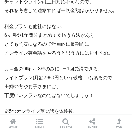
チャットやラインは土日対応不可なので、
それを考慮して連絡すれば一切金額はかかりません。
料金プランも他社にはない、
6ヶ月や1年間分まとめて支払う方法があり、
とても割安になるので計画的に長期的に、
オンライン英会話をやろうと思う方にはおすすめ。
月～金の9時～18時のみに1日1回受講できる、
ライトプラン(月額2980円という破格！)もあるので
主婦の方やお子さまには、
丁度いいプランなのではないでしょうか！
※5つオンライン英会話を体験後、
私はこの Kimini を本契約。
HOME
MENU
SEARCH
SHARE
TOP
もっと詳しい感想については、以下で紹介しています。