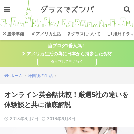
渡米準備
アメリカ生活
ダラスについて
海外ドラマ
当ブログ1番人気！
アメリカ生活の為に日本から持参した食材
ホーム
帰国後の生活
オンライン英会話比較！厳選5社の違いを
体験談と共に徹底解説
2018年9月7日
2019年9月8日