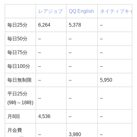
レアジョブ
QQ English
ネイティブキャ
毎日25分
6,264
5,378
–
毎日50分
–
–
–
毎日75分
–
–
–
毎日100分
–
–
–
毎日無制限
–
–
5,950
平日25分
–
–
–
(9時～18時)
月8回
4,536
–
–
月会費
–
3,980
–