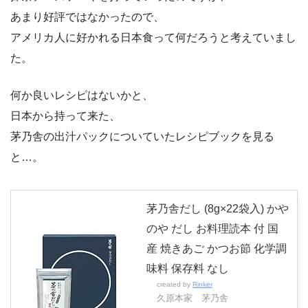
あまり好評ではなかったので、
アメリカ人に好かれる日本食って何だろうと考えていまし
た。
何か良いレシピはないかと、
日本から持って来た、
茅乃舎の出汁パックについていたレシピブックを見る
と…。
茅乃舎だし (8g×22袋入) かや
のや だし お料理読本 付 国
産 焼きあご かつお節 化学調
味料 保存料 なし
created by
Rinker
久原本家 茅乃舎