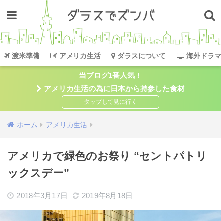
渡米準備
アメリカ生活
ダラスについて
海外ドラマ
当ブログ1番人気！
アメリカ生活の為に日本から持参した食材
ホーム
アメリカ生活
アメリカで緑色のお祭り “セントパトリ
ックスデー”
2018年3月17日
2019年8月18日