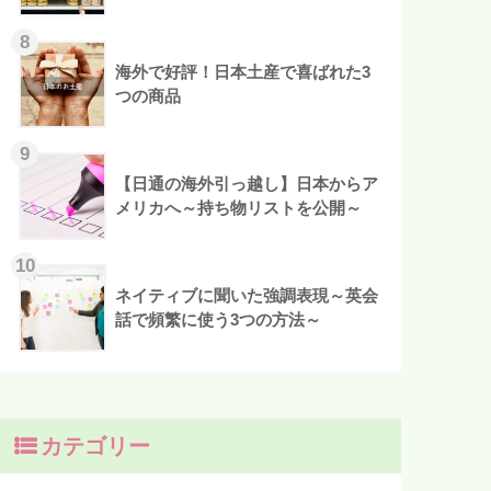
海外で好評！日本土産で喜ばれた3
つの商品
【日通の海外引っ越し】日本からア
メリカへ～持ち物リストを公開～
ネイティブに聞いた強調表現～英会
話で頻繁に使う3つの方法～
カテゴリー