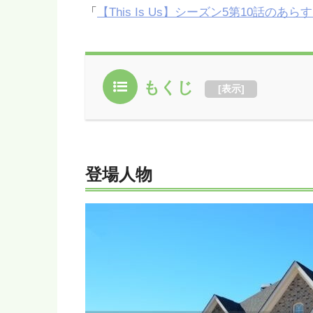
「
【This Is Us】シーズン5第10話の
もくじ
[
表示
]
登場人物