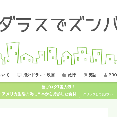
ついて
海外ドラマ・映画
旅行
英語
PRO
当ブログ1番人気！
アメリカ生活の為に日本から持参した食材