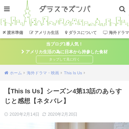
渡米準備
アメリカ生活
ダラスについて
海外ドラマ
当ブログ1番人気！
アメリカ生活の為に日本から持参した食材
ホーム
海外ドラマ・映画
This Is Us
【This Is Us】シーズン4第13話のあらす
じと感想【ネタバレ】
2020年2月14日
2020年2月20日