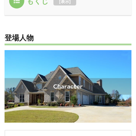
もくじ
[
表示
]
登場人物