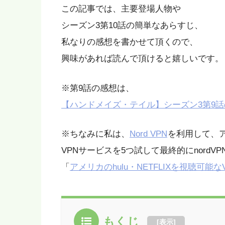
この記事では、主要登場人物や
シーズン3第10話の簡単なあらすじ、
私なりの感想を書かせて頂くので、
興味があれば読んで頂けると嬉しいです。
※第9話の感想は、
【ハンドメイズ・テイル】シーズン3第9
※ちなみに私は、
Nord VPN
を利用して、ア
VPN
サービスを
5
つ試して最終的に
nordVP
「
アメリカの
hulu
・
NETFLIX
を視聴可能な
もくじ
[
表示
]