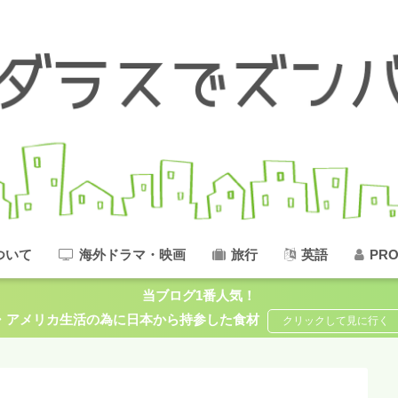
ついて
海外ドラマ・映画
旅行
英語
PRO
当ブログ1番人気！
アメリカ生活の為に日本から持参した食材