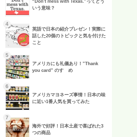
“Don’t mess with Texas.”ってどう
いう意味？
英語で日本の紹介プレゼン！実際に
話した20個のトピックと気を付けた
こと
アメリカにも礼儀あり！”Thank
you card” のすゝめ
アメリカマヨネーズ事情！日本の味
に近い1番人気を買ってみた
海外で好評！日本土産で喜ばれた3
つの商品