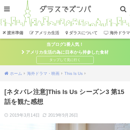
渡米準備
アメリカ生活
ダラスについて
海外ドラマ
当ブログ1番人気！
アメリカ生活の為に日本から持参した食材
ホーム
海外ドラマ・映画
This Is Us
[ネタバレ注意]This Is Us シーズン3 第15
話を観た感想
2019年3月14日
2019年9月26日