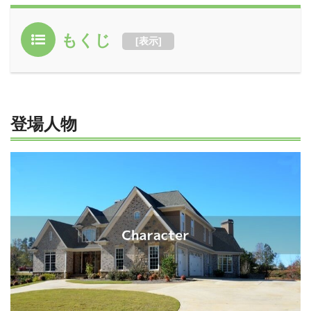
もくじ
[
表示
]
登場人物