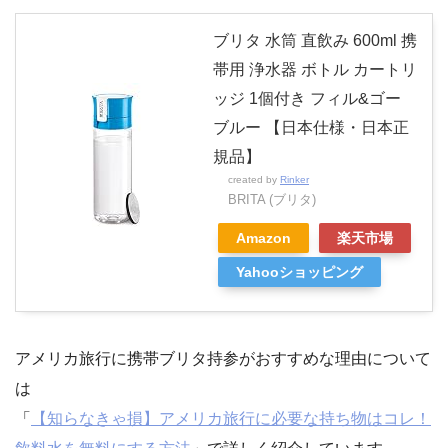
ブリタ 水筒 直飲み 600ml 携
帯用 浄水器 ボトル カートリ
ッジ 1個付き フィル&ゴー
ブルー 【日本仕様・日本正
規品】
created by
Rinker
BRITA (ブリタ)
Amazon
楽天市場
Yahooショッピング
アメリカ旅行に携帯ブリタ持参がおすすめな理由について
は
「
【知らなきゃ損】アメリカ旅行に必要な持ち物はコレ！